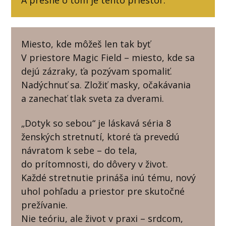
A presne o tom je tento priestor.
Miesto, kde môžeš len tak byť
V priestore Magic Field – miesto, kde sa
dejú zázraky, ťa pozývam spomaliť.
Nadýchnuť sa. Zložiť masky, očakávania
a zanechať tlak sveta za dverami.
„Dotyk so sebou“ je láskavá séria 8
ženských stretnutí, ktoré ťa prevedú
návratom k sebe – do tela,
do prítomnosti, do dôvery v život.
Každé stretnutie prináša inú tému, nový
uhol pohľadu a priestor pre skutočné
prežívanie.
Nie teóriu, ale život v praxi – srdcom,