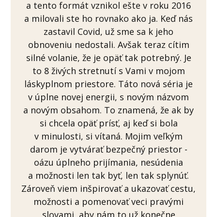
a tento formát vznikol ešte v roku 2016
a milovali ste ho rovnako ako ja. Keď nás
zastavil Covid, už sme sa k jeho
obnoveniu nedostali. Avšak teraz cítim
silné volanie, že je opäť tak potrebný. Je
to 8 živých stretnutí s Vami v mojom
láskyplnom priestore. Táto nová séria je
v úplne novej energii, s novým názvom
a novým obsahom. To znamená, že ak by
si chcela opäť prísť, aj keď si bola
v minulosti, si vítaná. Mojim veľkým
darom je vytvárať bezpečný priestor -
oázu úplneho prijímania, nesúdenia
a možnosti len tak byť, len tak splynúť.
Zároveň viem inšpirovať a ukazovať cestu,
možnosti a pomenovať veci pravými
slovami, aby nám to už konečne