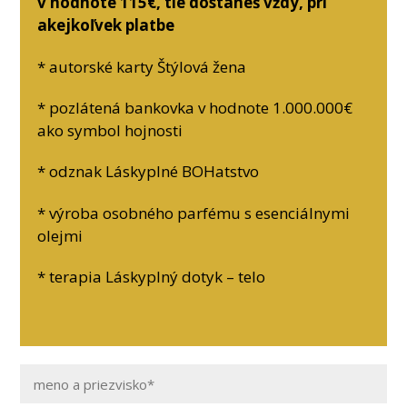
v hodnote 115€, tie dostaneš vždy, pri
akejkoľvek platbe
* autorské karty Štýlová žena
* pozlátená bankovka v hodnote 1.000.000€
ako symbol hojnosti
* odznak Láskyplné BOHatstvo
* výroba osobného parfému s esenciálnymi
olejmi
* terapia Láskyplný dotyk – telo