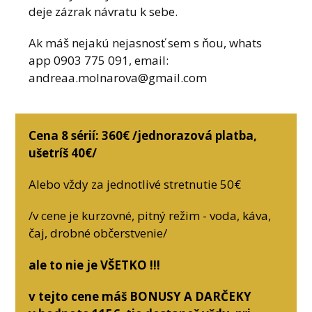
deje zázrak návratu k sebe.
Ak máš nejakú nejasnosť sem s ňou, whats
app 0903 775 091, email:
andreaa.molnarova@gmail.com
Cena 8 sérií: 360€ /jednorazová platba,
ušetríš 40€/
Alebo vždy za jednotlivé stretnutie 50€
/v cene je kurzovné, pitný režim - voda, káva,
čaj, drobné občerstvenie/
ale to nie je VŠETKO !!!
v tejto cene máš BONUSY A DARČEKY