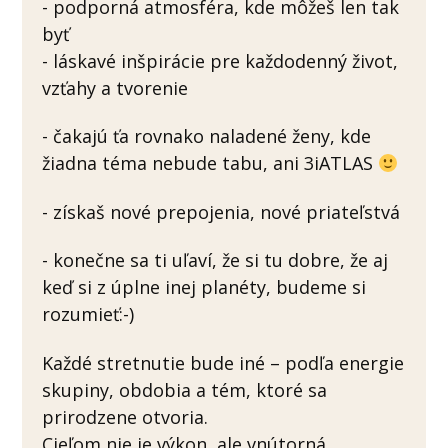
- podporná atmosféra, kde môžeš len tak
byť
- láskavé inšpirácie pre každodenný život,
vzťahy a tvorenie
- čakajú ťa rovnako naladené ženy, kde
žiadna téma nebude tabu, ani 3iATLAS
- získaš nové prepojenia, nové priateľstvá
- konečne sa ti uľaví, že si tu dobre, že aj
keď si z úplne inej planéty, budeme si
rozumieť:-)
Každé stretnutie bude iné – podľa energie
skupiny, obdobia a tém, ktoré sa
prirodzene otvoria.
Cieľom nie je výkon, ale vnútorná