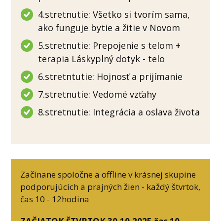
4.stretnutie: Všetko si tvorím sama,
ako funguje bytie a žitie v Novom
5.stretnutie: Prepojenie s telom +
terapia Láskyplný dotyk - telo
6.stretntutie: Hojnosť a prijímanie
7.stretnutie: Vedomé vzťahy
8.stretnutie: Integrácia a oslava života
Začínane spoločne a offline v krásnej skupine
podporujúcich a prajných žien - každý štvrtok,
čas 10 - 12hodina