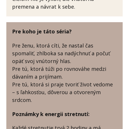
premena a návrat k sebe.
Pre koho je táto séria?
Pre ženu, ktorá cíti, že nastal čas
spomaliť, zhlboka sa nadýchnuť a počuť
opäť svoj vnútorný hlas.
Pre tú, ktorá túži po rovnováhe medzi
dávaním a prijímam.
Pre tú, ktorá si praje tvoriť život vedome
– s ľahkosťou, dôverou a otvoreným
srdcom.
Poznámky k energii stretnutí:
Každé stretnutie trvá 2 hodiny a má