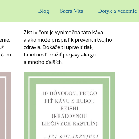
Blog
Sacra Vita
Dotyk a vedomie
Zisti v čom je výnimočná táto káva
enie.
a ako môže prispieť k prevencii tvojho
už
zdravia. Dokáže ti upraviť tlak,
v čom
hmotnosť, znížiť perjavy alergií
a mnoho ďalších.