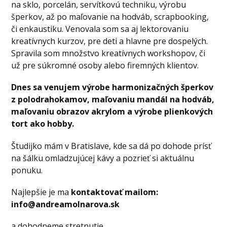
na sklo, porcelán, servítkovú techniku, výrobu
šperkov, až po maľovanie na hodváb, scrapbooking,
či enkaustiku. Venovala som sa aj lektorovaniu
kreatívnych kurzov, pre deti a hlavne pre dospelých.
Spravila som množstvo kreatívnych workshopov, či
už pre súkromné osoby alebo firemných klientov.
Dnes sa venujem výrobe harmonizačných šperkov
z polodrahokamov, maľovaniu mandál na hodváb,
maľovaniu obrazov akrylom a výrobe plienkových
tort ako hobby.
Študijko mám v Bratislave, kde sa dá po dohode prísť
na šálku omladzujúcej kávy a pozrieť si aktuálnu
ponuku.
Najlepšie je ma
kontaktovať mailom:
info@andreamolnarova.sk
a dohodneme stretnutie.