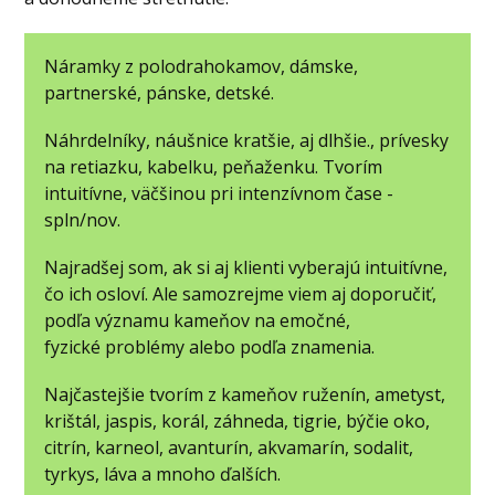
Náramky z polodrahokamov, dámske,
partnerské, pánske, detské.
Náhrdelníky, náušnice kratšie, aj dlhšie., prívesky
na retiazku, kabelku, peňaženku. Tvorím
intuitívne, väčšinou pri intenzívnom čase -
spln/nov.
Najradšej som, ak si aj klienti vyberajú intuitívne,
čo ich osloví. Ale samozrejme viem aj doporučiť,
podľa významu kameňov na emočné,
fyzické problémy alebo podľa znamenia.
Najčastejšie tvorím z kameňov ruženín, ametyst,
krištál, jaspis, korál, záhneda, tigrie, býčie oko,
citrín, karneol, avanturín, akvamarín, sodalit,
tyrkys, láva a mnoho ďalších.