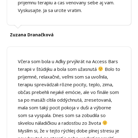
prijemnu terapiu a cas venovany sebe aj vam.
Vyskusajte. Ja sa urcite vratim.
Zuzana Dranačková
Včera som bola u Aďky prvýkrát na Access Bars
terapii v štúdijku a bola som užasnutá
Bolo to
príjemné, relaxačné, veľmi som sa uvoľnila,
terapiu sprevádzali rôzne pocity, teplo, zima,
občas prebehli nejaké emócie, ale vo finále som
sa po masáži cítila oddýchnutá, zresetovaná,
mala som taký pocit pokoja v duši a výborne
som sa vyspala. Dnes som sa zobudila so
skvelou náladičkou a radosťou zo života
Myslím si, že v tejto rýchlej dobe plnej stresu je