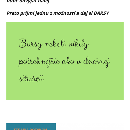
bude odvýjať ďalej.
Preto príjmi jednu z možností a daj si BARSY
Barsy neboli nikdy
potrebnejšie ako v dnešnej
situácii