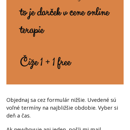
to je darček v cene online
terapie
Čiže 1 + 1 free
Objednaj sa cez formulár nižšie. Uvedené sú
voľné termíny na najbližšie obdobie. Vyber si
deň a čas.
Ak nevyhovuje ani jeden, pošli mi mail