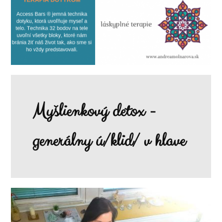
Myšlienkový detox -
generálny ú/klid/ v hlave