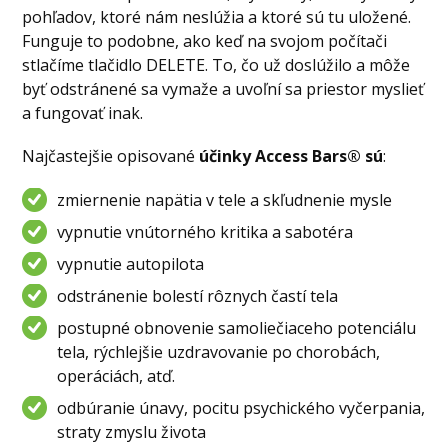
pohľadov, ktoré nám neslúžia a ktoré sú tu uložené.
Funguje to podobne, ako keď na svojom počítači
stlačíme tlačidlo DELETE. To, čo už doslúžilo a môže
byť odstránené sa vymaže a uvoľní sa priestor myslieť
a fungovať inak.
Najčastejšie opisované
účinky Access Bars® sú
:
zmiernenie napätia v tele a skľudnenie mysle
vypnutie vnútorného kritika a sabotéra
vypnutie autopilota
odstránenie bolestí rôznych častí tela
postupné obnovenie samoliečiaceho potenciálu
tela, rýchlejšie uzdravovanie po chorobách,
operáciách, atď.
odbúranie únavy, pocitu psychického vyčerpania,
straty zmyslu života