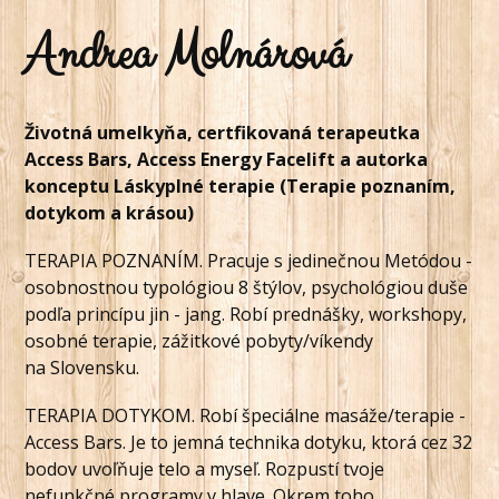
Andrea Molnárová
Životná umelkyňa, certfikovaná terapeutka
Access Bars, Access Energy Facelift a autorka
konceptu Láskyplné terapie (Terapie poznaním,
dotykom a krásou)
TERAPIA POZNANÍM. Pracuje s jedinečnou Metódou -
osobnostnou typológiou 8 štýlov, psychológiou duše
podľa princípu jin - jang. Robí prednášky, workshopy,
osobné terapie, zážitkové pobyty/víkendy
na Slovensku.
TERAPIA DOTYKOM. Robí špeciálne masáže/terapie -
Access Bars. Je to jemná technika dotyku, ktorá cez 32
bodov uvoľňuje telo a myseľ. Rozpustí tvoje
nefunkčné programy v hlave. Okrem toho