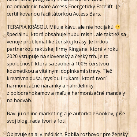
na omladenie tváre Access Energetický Facelift . Je
certifikovanou facilitátorkou Access Bars.
TERAPIA KRÁSOU. Miluje kávu, ale nie hocijakú
špeciálnu, ktorá obsahuje hubu reishi, ale taktiež sa
venuje problematike ženskej krásy. Je hrdou
partnerkou rakúskej firmy Ringana, ktorá v roku
2020 vstupuje na slovenský a český trh. Je to
spoločnosť, ktorá sa zaoberá 100% čerstvou
kozmetikou a vitálnymi doplnkami stravy. Tiež
kreatívna duša, mysľou i rukami, ktorá tvorí
harmonizačné náramky a náhrdelníky
z polodrahokamov a maľuje harmonizačné mandaly
na hodváb.
Baví ju online marketing a je autorka eBookov, píše
svoj blog, rada tvorí a fotí.
Objavuje sa aj v médiách. Robila rozhovor pre ženský