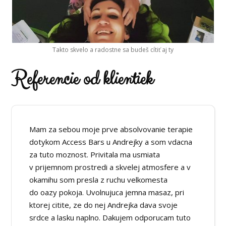
Takto skvelo a radostne sa budeš cítiť aj ty
Referencie od klientiek
Mam za sebou moje prve absolvovanie terapie
dotykom Access Bars u Andrejky a som vdacna
za tuto moznost. Privitala ma usmiata
v prijemnom prostredi a skvelej atmosfere a v
okamihu som presla z ruchu velkomesta
do oazy pokoja. Uvolnujuca jemna masaz, pri
ktorej citite, ze do nej Andrejka dava svoje
srdce a lasku naplno. Dakujem odporucam tuto