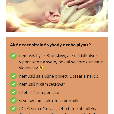
Aké neoceniteľné výhody z toho plynú ?
nemusíš byť z Bratislavy, ale odkiaľkoľvek
v podstate na svete, pokiaľ sa dorozumieme
slovensky
nemusíš sa slušne obliecť, učesať a nalíčiť
nemusíš nikam cestovať
ušetríš čas a peniaze
si vo svojom súkromí a pohodlí
užiješ si to ešte viac, lebo ti to robí blízky