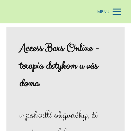
MENU
Access Bars Online -
terapia dotykom u vás
doma
v pohodlí obývačky, či