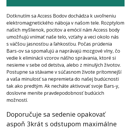
Dotknutím sa Access Bodov dochádza k uvoľneniu
elektromagnetického náboja v našom tele. Rozptylom
našich myšlienok, pocitov a emócií nám Access body
umožňujú vnímať naše telo, vzťahy a veci okolo nás
s väčšou jasnosťou a ľahkosťou. Počas prúdenia
Bars-ov sa spomaľujú a naprávajú mozgové vlny, čo
vedie k eliminácii vzorov nášho správania, ktoré si
nesieme v sebe od detstva, alebo z minulých životov.
Postupne sa stávame v súčasnom živote prítomnejší
a vaša minulosť sa nepremieta do našej budúcnosti
tak ako predtým. Ak necháte aktivovať svoje Bars-y,
doslovne meníte pravdepodobnosť budúcich
možností.
Doporučuje sa sedenie
opakovať
aspoň 3krát s odstupom maximálne