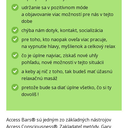
udržanie sa v pozitívnom móde
a objavovanie viac možností pre nás v tejto
dobe
chýba nám dotyk, kontakt, socializácia
pre toho, kto naopak oveľa viac pracuje,
na vypnutie hlavy, myšlienok a celkový relax
čo je úplne najviac, získaš nové uhľy
pohľadu, nové možnosti v tejto situácii
a keby aj nič z toho, tak budeš mať úžasnú
relaxačnú masáž
pretože bude sa diať úplne všetko, čo si ty
dovolíš !
Access Bars® sú jedným zo základných nástrojov
Access Consciousness®. Zakladateľ metódy, Gary