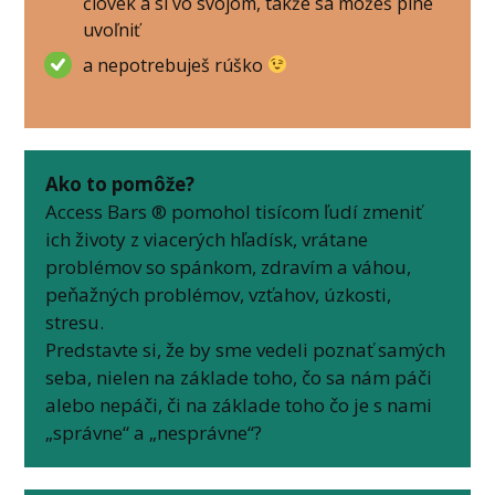
človek a si vo svojom, takže sa môžeš plne
uvoľniť
a nepotrebuješ rúško
Ako to pomôže?
Access Bars ® pomohol tisícom ľudí zmeniť
ich životy z viacerých hľadísk, vrátane
problémov so spánkom, zdravím a váhou,
peňažných problémov, vzťahov, úzkosti,
stresu.
Predstavte si, že by sme vedeli poznať samých
seba, nielen na základe toho, čo sa nám páči
alebo nepáči, či na základe toho čo je s nami
„správne“ a „nesprávne“?