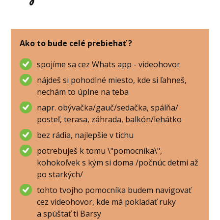
Ako to bude celé prebiehať ?
spojíme sa cez Whats app - videohovor
nájdeš si pohodlné miesto, kde si ľahneš,
nechám to úplne na teba
napr. obývačka/gauč/sedačka, spálňa/
posteľ, terasa, záhrada, balkón/lehátko
bez rádia, najlepšie v tichu
potrebuješ k tomu \"pomocníka\",
kohokoľvek s kým si doma /počnúc detmi až
po starkých/
tohto tvojho pomocníka budem navigovať
cez videohovor, kde má pokladať ruky
a spúštať ti Barsy