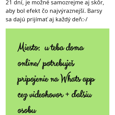
21 dní,
je možné samozrejme aj skôr,
aby bol efekt čo najvýraznejší. Barsy
sa dajú prijímať aj každý deň:-/
Miesto: u teba doma
online/ potrebuješ
pripojenie na Whats app
cez videohovor + ďalšiu
osobu