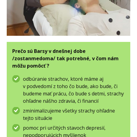
Prečo sú Barsy v dnešnej dobe
/zostanmedoma/ tak potrebné, v čom nám
môžu pomôcť ?
odbúranie strachov, ktoré máme aj
v podvedomí z toho čo bude, ako bude, či
budeme mať prácu, čo bude s detmi, strachy
ohľadne nášho zdravia, či financií
zminimalizujeme všetky strachy ohľadne
tejto situácie
pomoc pri určitých stavoch depresií,
nepodporujúcich myšlienok