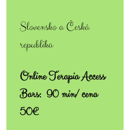
Slovensko a Česká
republika
Online Terapia Access
Bars:
90 min/
cena
50€