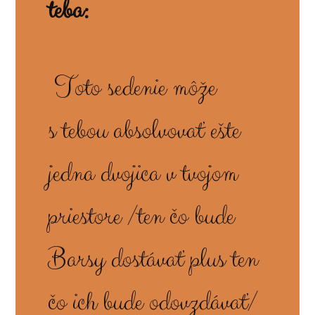
teba:
Toto sedenie môže
s tebou absolvovať ešte
jedna dvojica v tvojom
priestore /ten čo bude
Barsy dostávať plus ten
čo ich bude odovzdávať/