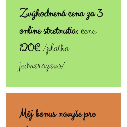
Zvýhodnená cena za 3
online stretnutia:
cena
120€
/platba
jednorazovo/
Môj bonus navyše pre