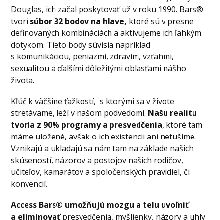
Douglas, ich začal poskytovať už v roku 1990. Bars®
tvorí
súbor 32 bodov na hlave,
ktoré sú v presne
definovaných kombináciách a aktivujeme ich ľahkým
dotykom. Tieto body súvisia napríklad
s komunikáciou, peniazmi, zdravím, vzťahmi,
sexualitou a ďalšími dôležitými oblasťami nášho
života.
Kľúč k väčšine ťažkostí, s ktorými sa v živote
stretávame, leží v našom podvedomí.
Našu realitu
tvoria z 90% programy a presvedčenia
, ktoré tam
máme uložené, avšak o ich existencii ani netušíme.
Vznikajú a ukladajú sa nám tam na základe našich
skúseností, názorov a postojov našich rodičov,
učiteľov, kamarátov a spoločenských pravidiel, či
konvencií.
Access Bars® umožňujú mozgu a telu uvoľniť
a eliminovať
presvedčenia, myšlienky, názory a uhly