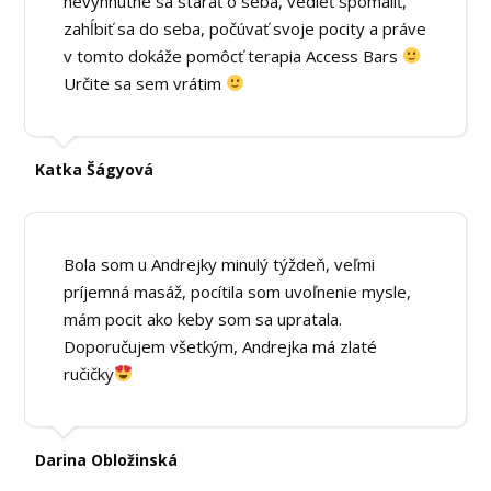
nevyhnutné sa starať o seba, vedieť spomaliť,
zahĺbiť sa do seba, počúvať svoje pocity a práve
v tomto dokáže pomôcť terapia Access Bars
Určite sa sem vrátim
Katka Šágyová
Bola som u Andrejky minulý týždeň, veľmi
príjemná masáž, pocítila som uvoľnenie mysle,
mám pocit ako keby som sa upratala.
Doporučujem všetkým, Andrejka má zlaté
ručičky
Darina Obložinská