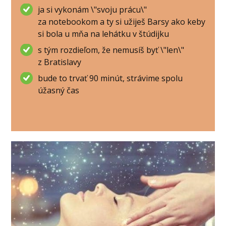
ja si vykonám \"svoju prácu\"
za notebookom a ty si užiješ Barsy ako keby
si bola u mňa na lehátku v štúdijku
s tým rozdieľom, že nemusíš byť \"len\"
z Bratislavy
bude to trvať 90 minút, strávime spolu
úžasný čas