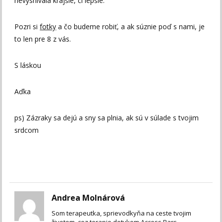
nevysnívala krajšie, či lepšie.
Pozri si
fotky
a čo budeme robiť, a ak súznie poď s nami, je
to len pre 8 z vás.
S láskou
Aďka
ps) Zázraky sa dejú a sny sa plnia, ak sú v súlade s tvojim
srdcom
Andrea Molnárová
Som terapeutka, sprievodkyňa na ceste tvojim
životom, cez terapie dotykom Access Bars,