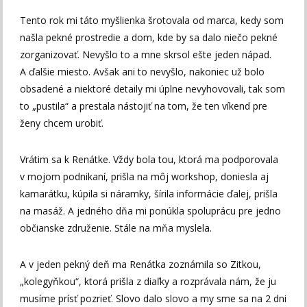
Tento rok mi táto myšlienka šrotovala od marca, kedy som
našla pekné prostredie a dom, kde by sa dalo niečo pekné
zorganizovať. Nevyšlo to a mne skrsol ešte jeden nápad.
A ďalšie miesto. Avšak ani to nevyšlo, nakoniec už bolo
obsadené a niektoré detaily mi úplne nevyhovovali, tak som
to „pustila“ a prestala nástojiť na tom, že ten víkend pre
ženy chcem urobiť.
Vrátim sa k Renátke. Vždy bola tou, ktorá ma podporovala
v mojom podnikaní, prišla na môj workshop, doniesla aj
kamarátku, kúpila si náramky, šírila informácie ďalej, prišla
na masáž. A jedného dňa mi ponúkla spoluprácu pre jedno
občianske združenie. Stále na mňa myslela.
A v jeden pekný deň ma Renátka zoznámila so Zitkou,
„kolegyňkou“, ktorá prišla z diaľky a rozprávala nám, že ju
musíme prísť pozrieť. Slovo dalo slovo a my sme sa na 2 dni