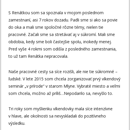
S Renátkou som sa spoznala v mojom poslednom
zamestnaní, asi 7 rokov dozadu. Padli sme si ako sa povie
do oka a mali sme spoločné rôzne témy, nielen tie
pracovné. Začali sme sa stretávať aj v súkromí. Mali sme
obdobia, kedy sme boli častejšie spolu, inokedy menej.
Pred vyše 4 rokmi som odišla z posledného zamestnania,
to už tam Renátka nepracovala.
Naše pracovné cesty sa síce rozišli, ale nie tie súkromné –
ľudské. V lete 2015 som chcela zorganizovať prvý víkendový
seminár „v prírode“ v starom Mlyne. Vybraté miesto a veľmi
som chcela, možno až príliš…Nepodarilo sa, nevyšlo to.
Tri roky som myšlienku víkendovky mala síce intenzívne
v hlave, ale okolnosti sa nevyskladali do pozitívneho
výsledku.