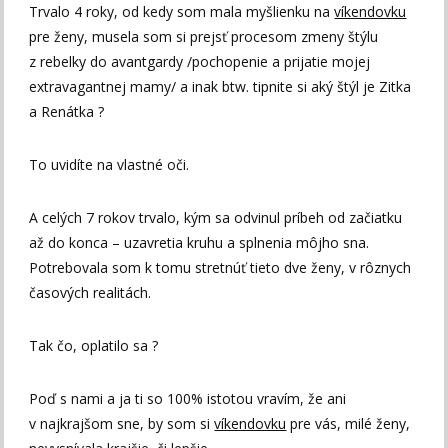
Trvalo 4 roky, od kedy som mala myšlienku na
víkendovku
pre ženy, musela som si prejsť procesom zmeny štýlu
z rebelky do avantgardy /pochopenie a prijatie mojej
extravagantnej mamy/ a inak btw. tipnite si aký štýl je Zitka
a Renátka ?
To uvidíte na vlastné oči.
A celých 7 rokov trvalo, kým sa odvinul príbeh od začiatku
až do konca – uzavretia kruhu a splnenia môjho sna.
Potrebovala som k tomu stretnúť tieto dve ženy, v rôznych
časových realitách.
Tak čo, oplatilo sa ?
Poď s nami a ja ti so 100% istotou vravím, že ani
v najkrajšom sne, by som si
víkendovku
pre vás, milé ženy,