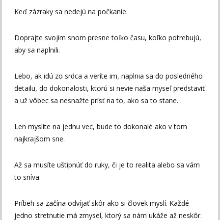
Keď zázraky sa nedejú na počkanie.
Doprajte svojim snom presne toľko času, koľko potrebujú,
aby sa naplnili.
Lebo, ak idú zo srdca a veríte im, naplnia sa do posledného
detailu, do dokonalosti, ktorú si nevie naša myseľ predstaviť
a už vôbec sa nesnažte prísť na to, ako sa to stane.
Len myslite na jednu vec, bude to dokonalé ako v tom
najkrajšom sne.
Až sa musíte uštipnúť do ruky, či je to realita alebo sa vám
to sníva.
Príbeh sa začína odvíjať skôr ako si človek myslí. Každé
jedno stretnutie má zmysel, ktorý sa nám ukáže až neskôr.