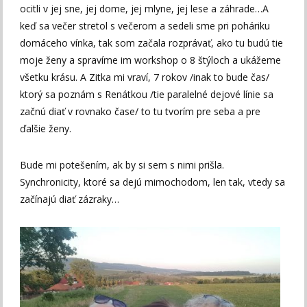
ocitli v jej sne, jej dome, jej mlyne, jej lese a záhrade…A
keď sa večer stretol s večerom a sedeli sme pri poháriku
domáceho vínka, tak som začala rozprávať, ako tu budú tie
moje ženy a spravíme im workshop o 8 štýloch a ukážeme
všetku krásu. A Zitka mi vraví, 7 rokov /inak to bude čas/
ktorý sa poznám s Renátkou /tie paralelné dejové línie sa
začnú diať v rovnako čase/ to tu tvorím pre seba a pre
ďalšie ženy.
Bude mi potešením, ak by si sem s nimi prišla.
Synchronicity, ktoré sa dejú mimochodom, len tak, vtedy sa
začínajú diať zázraky…