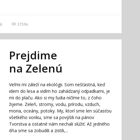
á
3159x
Prejdime
na Zelenú
Veľmi mi záleží na ekológii. Som nešťastná, keď
idem do lesa a vidím ho zahádzaný odpadkami, je
mi do plaču. Ako si my ľudia ničíme to, z čoho
žijeme. Zeleň, stromy, vodu, prírodu, vzduch,
moria, oceány, potoky. My, ktorí sme len súčasťou
všetkého vonku, sme sa povýšili na pánov
Tvorstva a ostatné nám nechali slúžiť. Až jedného
dňa sme sa zobudili a zistili,...