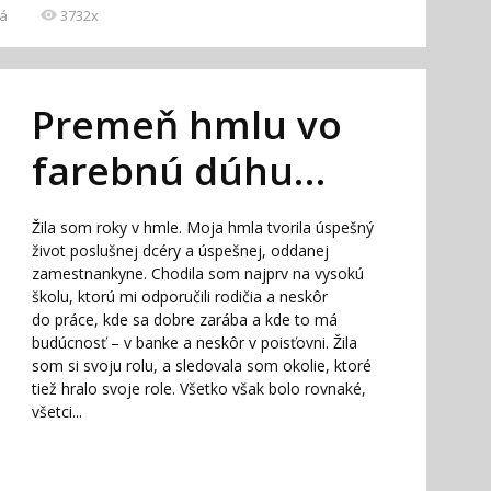
á
3732x
Premeň hmlu vo
farebnú dúhu…
Žila som roky v hmle. Moja hmla tvorila úspešný
život poslušnej dcéry a úspešnej, oddanej
zamestnankyne. Chodila som najprv na vysokú
školu, ktorú mi odporučili rodičia a neskôr
do práce, kde sa dobre zarába a kde to má
budúcnosť – v banke a neskôr v poisťovni. Žila
som si svoju rolu, a sledovala som okolie, ktoré
tiež hralo svoje role. Všetko však bolo rovnaké,
všetci...