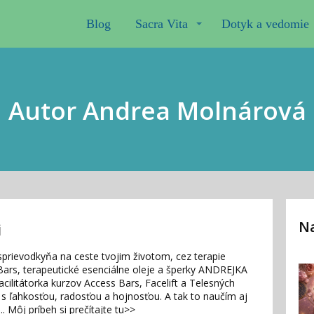
Blog
Sacra Vita
Dotyk a vedomie
Autor Andrea Molnárová
Na
i
prievodkyňa na ceste tvojim životom, cez terapie
ars, terapeutické esenciálne oleje a šperky ANDREJKA
ilitátorka kurzov Access Bars, Facelift a Telesných
s ľahkosťou, radosťou a hojnosťou. A tak to naučím aj
..
Môj príbeh si prečítajte tu>>