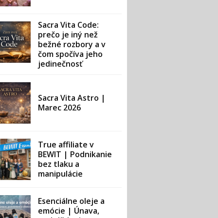
Sacra Vita Code:
prečo je iný než
bežné rozbory a v
čom spočíva jeho
jedinečnosť
Sacra Vita Astro |
Marec 2026
True affiliate v
BEWIT | Podnikanie
bez tlaku a
manipulácie
Esenciálne oleje a
emócie | Únava,