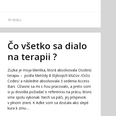
8585x
Čo všetko sa dialo
na terapii ?
Zuzka je moja klientka, ktorá absolvovala Osobnú
terapiu – podľa Metódy 8 štýlových kľúčov /Octo
Codes/ a následne absolvovala 3 sedenia Access
Bars Úžasne sa mi s ňou pracovalo, a preto som
si ju dovolila požiadať o referenciu na prácu, ktorú
sme spolu vykonali. Nech sa páči, jej príspevok
v plnom znení. K Aďke som sa dostala ako slepé
kura k zrnu-...