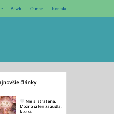
Bewit
O mne
Kontakt
jnovšie články
Nie si stratená.
Možno si len zabudla,
kto si.