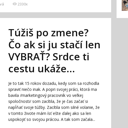
vá
2330x
Túžiš po zmene?
Čo ak si ju stačí len
VYBRAŤ? Srdce ti
cestu ukáže…
Je to tak 15 rokov dozadu, kedy som sa rozhodla
spraviť niečo inak. A popri svojej práci, ktorá ma
bavila /marketingový pracovník vo veľkej
spoločnosti/ som zacítila, že je čas začať si
napĺňať svoje túžby. Zacítila som silné volanie, že
v tomto živote mám ísť ešte ďalej ako sa len
uspokojiť so svojou prácou. A tak som začala...