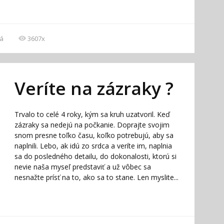
á
3607x
Veríte na zázraky ?
Trvalo to celé 4 roky, kým sa kruh uzatvoril. Keď
zázraky sa nedejú na počkanie. Doprajte svojim
snom presne toľko času, koľko potrebujú, aby sa
naplnili. Lebo, ak idú zo srdca a veríte im, naplnia
sa do posledného detailu, do dokonalosti, ktorú si
nevie naša myseľ predstaviť a už vôbec sa
nesnažte prísť na to, ako sa to stane. Len myslite...