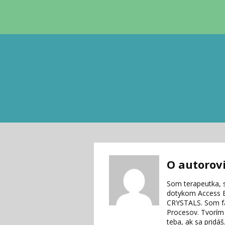
O autorov
Som terapeutka, s
dotykom Access B
CRYSTALS. Som fac
Procesov. Tvorím 
teba, ak sa pridáš.