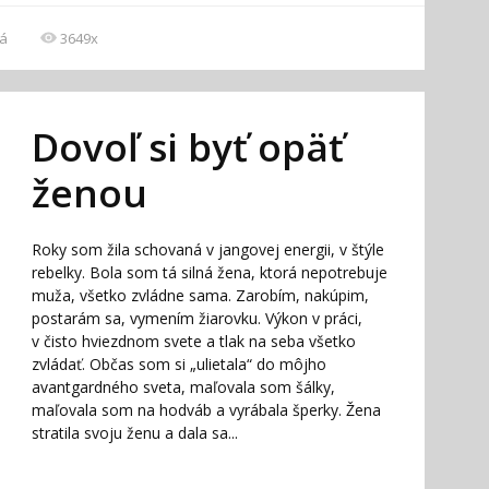
á
3649x
Dovoľ si byť opäť
ženou
Roky som žila schovaná v jangovej energii, v štýle
rebelky. Bola som tá silná žena, ktorá nepotrebuje
muža, všetko zvládne sama. Zarobím, nakúpim,
postarám sa, vymením žiarovku. Výkon v práci,
v čisto hviezdnom svete a tlak na seba všetko
zvládať. Občas som si „ulietala“ do môjho
avantgardného sveta, maľovala som šálky,
maľovala som na hodváb a vyrábala šperky. Žena
stratila svoju ženu a dala sa...