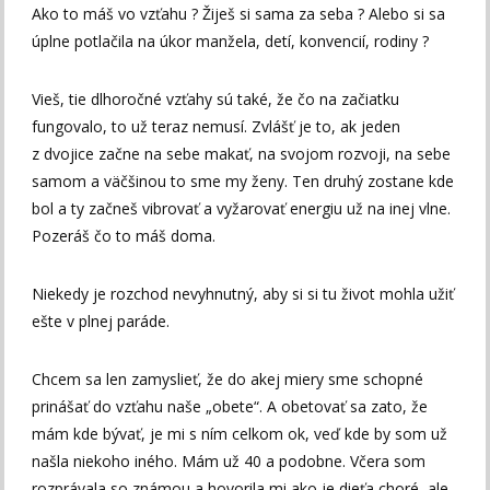
Ako to máš vo vzťahu ? Žiješ si sama za seba ? Alebo si sa
úplne potlačila na úkor manžela, detí, konvencií, rodiny ?
Vieš, tie dlhoročné vzťahy sú také, že čo na začiatku
fungovalo, to už teraz nemusí. Zvlášť je to, ak jeden
z dvojice začne na sebe makať, na svojom rozvoji, na sebe
samom a väčšinou to sme my ženy. Ten druhý zostane kde
bol a ty začneš vibrovať a vyžarovať energiu už na inej vlne.
Pozeráš čo to máš doma.
Niekedy je rozchod nevyhnutný, aby si si tu život mohla užiť
ešte v plnej paráde.
Chcem sa len zamyslieť, že do akej miery sme schopné
prinášať do vzťahu naše „obete“. A obetovať sa zato, že
mám kde bývať, je mi s ním celkom ok, veď kde by som už
našla niekoho iného. Mám už 40 a podobne. Včera som
rozprávala so známou a hovorila mi ako je dieťa choré, ale