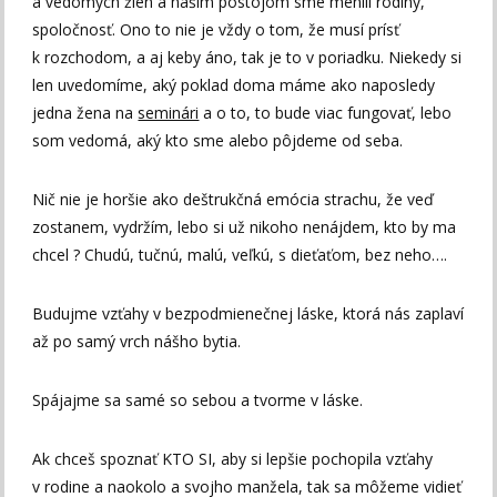
a vedomých žien a našim postojom sme menili rodiny,
spoločnosť. Ono to nie je vždy o tom, že musí prísť
k rozchodom, a aj keby áno, tak je to v poriadku. Niekedy si
len uvedomíme, aký poklad doma máme ako naposledy
jedna žena na
seminári
a o to, to bude viac fungovať, lebo
som vedomá, aký kto sme alebo pôjdeme od seba.
Nič nie je horšie ako deštrukčná emócia strachu, že veď
zostanem, vydržím, lebo si už nikoho nenájdem, kto by ma
chcel ? Chudú, tučnú, malú, veľkú, s dieťaťom, bez neho….
Budujme vzťahy v bezpodmienečnej láske, ktorá nás zaplaví
až po samý vrch nášho bytia.
Spájajme sa samé so sebou a tvorme v láske.
Ak chceš spoznať KTO SI, aby si lepšie pochopila vzťahy
v rodine a naokolo a svojho manžela, tak sa môžeme vidieť