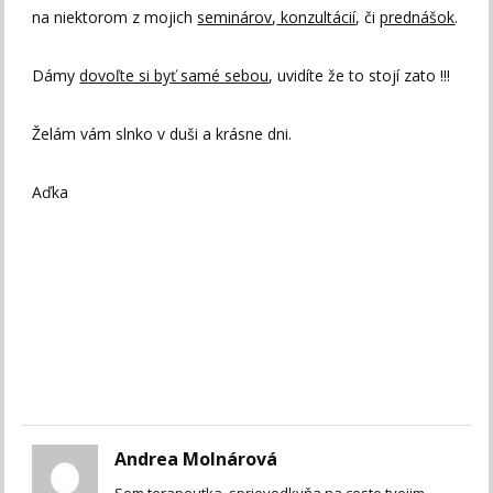
na niektorom z mojich
seminárov
,
konzultácií
, či
prednášok
.
Dámy
dovoľte si byť samé sebou
, uvidíte že to stojí zato !!!
Želám vám slnko v duši a krásne dni.
Aďka
Andrea Molnárová