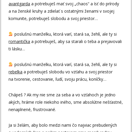
avantgarda
a potrebuješ mať svoj „chaos“ a ísť do prírody
a na ženské kruhy a zdielať s ostatnými ženami v svojej
komunite, potrebuješ slobodu a svoj priestor…
poslušnú manželku, ktorá varí, stará sa, žehlí, ale ty si
romantička
a potrebuješ, aby sa starali o teba a prejavovali
ti lásku…
poslušnú manželku, ktorá varí, stará sa, žehlí, ale ty si
rebelka
a potrebuješ slobodu vo vzťahu a svoj priestor
na tvorenie, cestovanie, ľudí, svoju prácu, koníčky…
Chápeš ? Ak my nie sme za seba a vo vzťahoch je jedno
akých, hráme role niekoho iného, sme absolútne nešťastné,
nenaplnené, frustrované.
Ja si želám, aby bolo medzi nami čo najviac prebudených