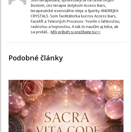
Som terapeutka, sprievodkyňa na ceste tvojim
životom, cez terapie dotykom Access Bars,
terapeutické esenciálne oleje a šperky ANDREJKA
CRYSTALS. Som facilitátorka kurzov Access Bars,
Facelift a Telesných Procesov. Tvorím s ľahkosťou,
radosťou a hojnosťou. A tak to naučím aj teba, ak
sa pridáš...
Môj príbeh si prečítajte tu>>
Podobné články