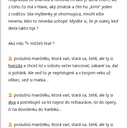
z toho čo má v hlave, aký zmätok a čím ho „kŕmi“ jeden
z rodičov. Sila myšlienky je ohormujúca, mnohí ešte
neveria, lebo to nevedia uchopiť. Myslíte si, že je oukej, keď
dieťa takto trpí ?
Akú rolu
môžeš hrať ?
poslušnú manželku, ktorá varí, stará sa, žehlí, ale ty si
hviezda
a chceš ísť v sobotu večer tancovať, zabaviť sa, dať
si pohárik. Ale veď to je neprístupné a v tvojom veku už
vôbec, veď si matka…
poslušnú manželku, ktorá varí, stará sa, žehlí, ale ty si
diva
a potrebuješ sa ísť najesť do reštaurácie, ísť do opery,
či na dovolenku do Karibiku…
poslušnú manželku, ktorá varí, stará sa, žehlí, ale ty si